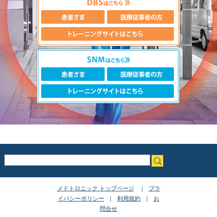
キーワード入力
メドトロニック トップページ
|
プラ
イバシーポリシー
|
利用規約
|
お
問合せ